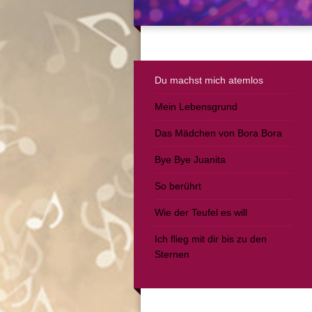
Du machst mich atemlos
Mein Lebensgrund
Das Mädchen von Bora Bora
Bye Bye Juanita
So berührt
Wie der Teufel es will
Ich flieg mit dir bis zu den
Sternen