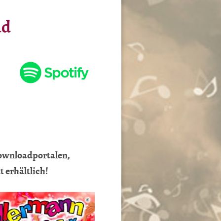
ad
Downloadportalen,
 erhältlich!